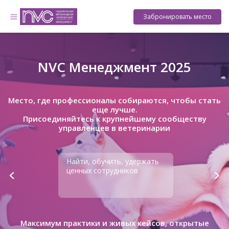
Забронировать место
NVC Менеджмент 2025
Место, где профессионалы собираются, чтобы стать
еще лучше.
Присоединяйтесь к крупнейшему сообществу
управленцев в ветеринарии
Найти, обучить, удержать
ценных сотрудников
Максимум практики и живых кейсов, открытые