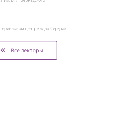
У им. В. И. Вернадского
ветеринарном центре «Два Сердца»
Все лекторы