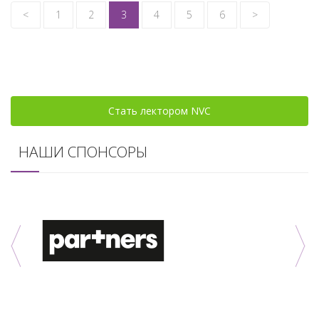
<
1
2
3
4
5
6
>
Стать лектором NVC
НАШИ СПОНСОРЫ